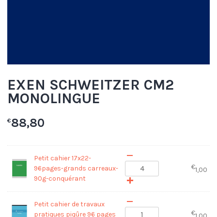
EXEN SCHWEITZER CM2
MONOLINGUE
88,80
€
Petit cahier 17x22-
€
96pages-grands carreaux-
1,00
90g-conquérant
Petit cahier de travaux
€
pratiques piqûre 96 pages
1,00