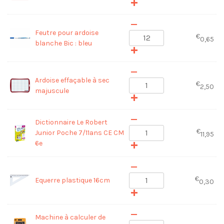
Feutre pour ardoise
€
0,65
blanche Bic : bleu
Ardoise effaçable à sec
€
2,50
majuscule
Dictionnaire Le Robert
€
Junior Poche 7/11ans CE CM
11,95
6e
€
Equerre plastique 16cm
0,30
Machine à calculer de