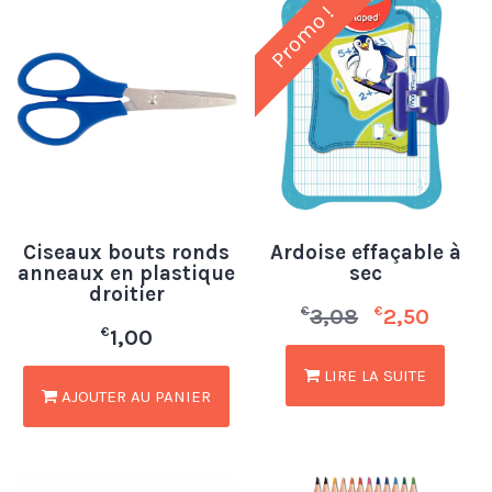
Promo !
Ciseaux bouts ronds
Ardoise effaçable à
anneaux en plastique
sec
droitier
€
€
3,08
2,50
€
1,00
LIRE LA SUITE
AJOUTER AU PANIER