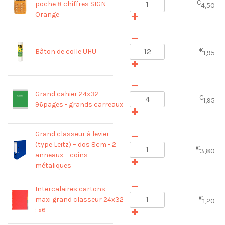
€
poche 8 chiffres SIGN
4,50
Orange
€
Bâton de colle UHU
1,95
Grand cahier 24x32 -
€
1,95
96pages - grands carreaux
Grand classeur à levier
(type Leitz) – dos 8cm - 2
€
3,80
anneaux – coins
métaliques
Intercalaires cartons –
€
maxi grand classeur 24x32
1,20
: x6