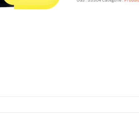
UGS :
33304
Catégorie :
Produit