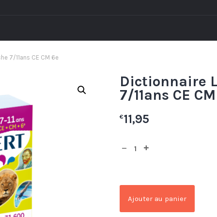
oche 7/11ans CE CM 6e
Dictionnaire 
7/11ans CE CM
11,95
€
Ajouter au panier