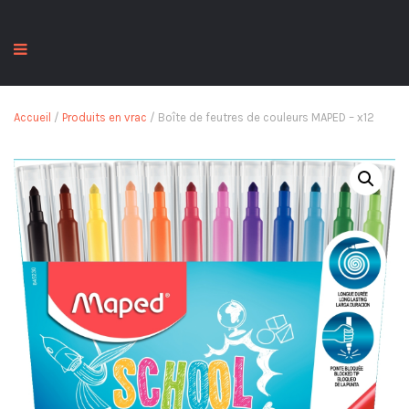
Accueil
/
Produits en vrac
/ Boîte de feutres de couleurs MAPED – x12