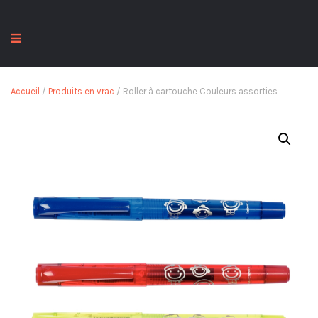
Accueil
/
Produits en vrac
/ Roller à cartouche Couleurs assorties