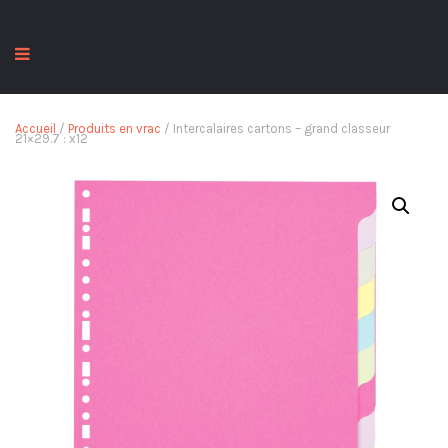
Accueil
/
Produits en vrac
/ Intercalaires cartons – grand classeur
21×29.7 : x12