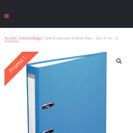
Accueil
/
Destockage
/ Grand classeur à levier bleu – dos 5 cm – 2
anneaux
Promo !