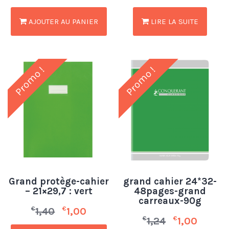
AJOUTER AU PANIER
LIRE LA SUITE
Promo !
Promo !
Grand protège-cahier
grand cahier 24*32-
– 21×29,7 : vert
48pages-grand
carreaux-90g
€
€
1,40
1,00
€
€
1,24
1,00