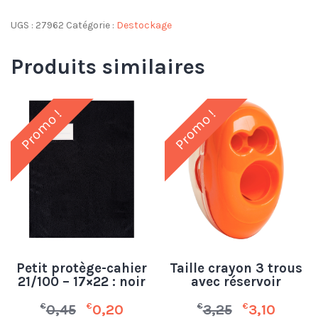
UGS :
27962
Catégorie :
Destockage
Produits similaires
Promo !
Promo !
Petit protège-cahier
Taille crayon 3 trous
21/100 – 17×22 : noir
avec réservoir
€
€
€
€
0,45
0,20
3,25
3,10