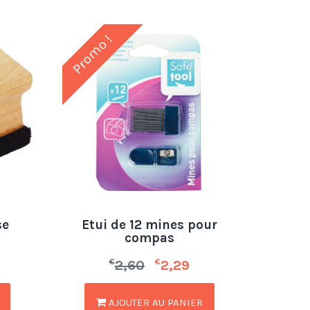
Promo !
se
Etui de 12 mines pour
compas
€
€
2,60
2,29
AJOUTER AU PANIER