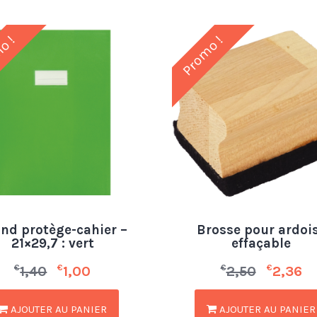
o !
Promo !
nd protège-cahier –
Brosse pour ardoi
21×29,7 : vert
effaçable
€
€
€
€
1,40
1,00
2,50
2,36
AJOUTER AU PANIER
AJOUTER AU PANIER