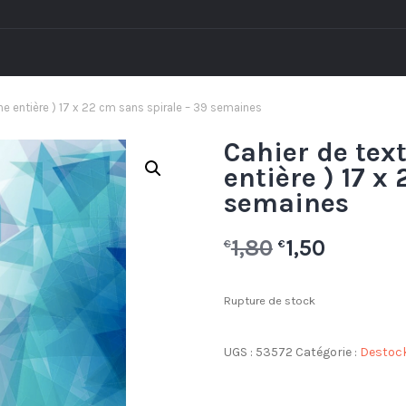
e entière ) 17 x 22 cm sans spirale – 39 semaines
Cahier de tex
entière ) 17 x
semaines
1,80
1,50
€
€
Rupture de stock
UGS :
53572
Catégorie :
Destoc