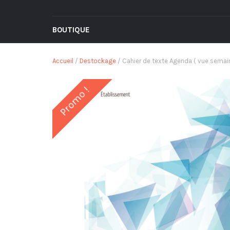
BOUTIQUE
Accueil
/
Destockage
/ Cahier de texte Agenda ( vue semain
Promo !