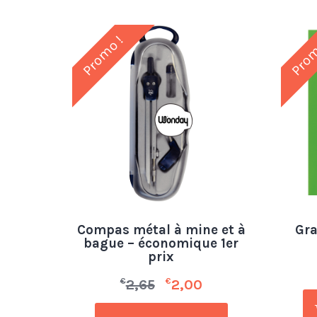
Promo !
Prom
Compas métal à mine et à
Gra
bague – économique 1er
prix
€
€
2,65
2,00